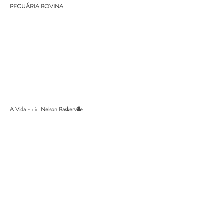
PECUÁRIA BOVINA
A Vida -
dir.
Nelson Baskerville
A Vida -
dir.
Nelson Baskerville